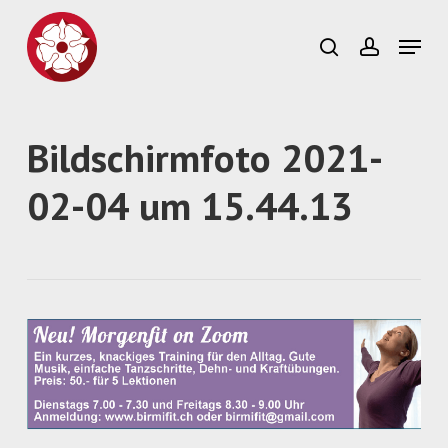
Skip
to
Menu
search
account
main
content
Bildschirmfoto 2021-
02-04 um 15.44.13