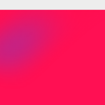
Nicht gefunden was Sie
suchen?
Sie haben nicht gefunden wonach Sie
gesucht haben? Kontaktieren Sie uns direkt
per Mail oder Telefon.
J
e
t
z
t
K
o
n
t
a
k
t
a
u
f
n
e
h
m
e
n
Adresse