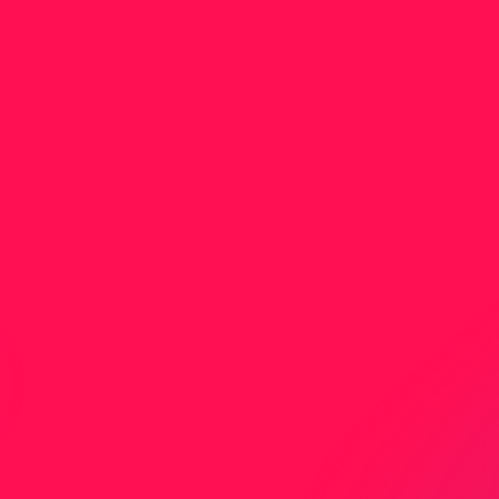
Nicht gefunden was Sie
suchen?
Sie haben nicht gefunden wonach Sie
gesucht haben? Kontaktieren Sie uns direkt
per Mail oder Telefon.
J
e
t
z
t
K
o
n
t
a
k
t
a
u
f
n
e
h
m
e
n
Adresse
Birmensdorfer
c/o Media-Center Uster AG
Neugrütstrasse 2
8610 Uster