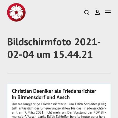
Skip
to
Menu
search
account
main
content
Bildschirmfoto 2021-
02-04 um 15.44.21