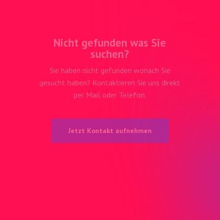
Nicht gefunden was Sie
suchen?
Sie haben nicht gefunden wonach Sie
gesucht haben? Kontaktieren Sie uns direkt
per Mail oder Telefon.
J
e
t
z
t
K
o
n
t
a
k
t
a
u
f
n
e
h
m
e
n
Adresse
Birmensdorfer
c/o Media-Center Uster AG
Neugrütstrasse 2
8610 Uster