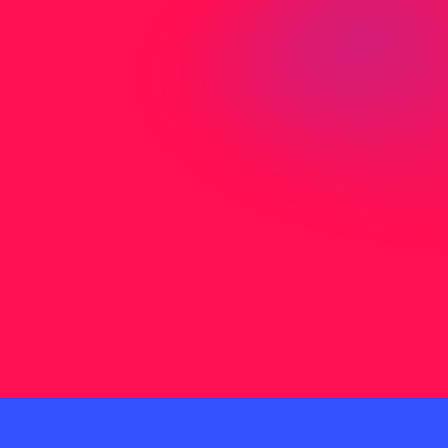
J
e
t
z
t
K
o
n
t
a
k
t
a
u
f
n
e
h
m
e
n
Adresse
Birmensdorfer
c/o Media-Center Uster AG
Neugrütstrasse 2
8610 Uster
Telefon
(Montag bis Freitag von
08.30 – 12.00 Uhr und
13.00 – 17.00 Uhr):
075 408 11 11