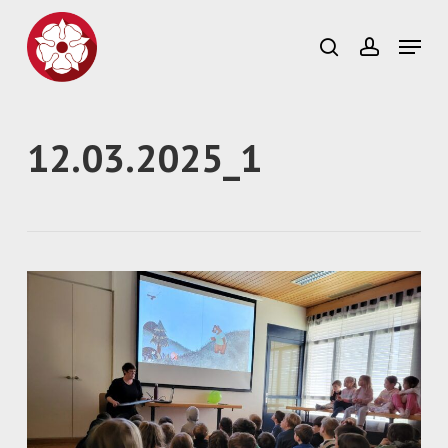
Skip
to
Menu
search
account
main
Close
content
Menu
12.03.2025_1