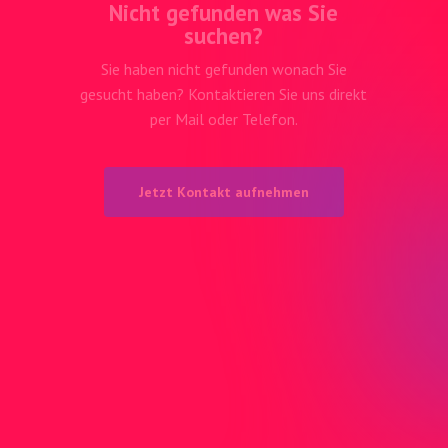
Sie haben nicht gefunden wonach Sie
gesucht haben? Kontaktieren Sie uns direkt
per Mail oder Telefon.
J
e
t
z
t
K
o
n
t
a
k
t
a
u
f
n
e
h
m
e
n
Adresse
Birmensdorfer
c/o Media-Center Uster AG
Neugrütstrasse 2
8610 Uster