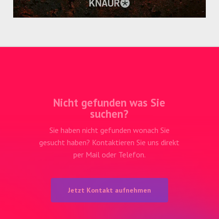
Nicht gefunden was Sie
suchen?
Sie haben nicht gefunden wonach Sie
gesucht haben? Kontaktieren Sie uns direkt
per Mail oder Telefon.
J
e
t
z
t
K
o
n
t
a
k
t
a
u
f
n
e
h
m
e
n
Adresse