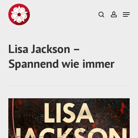
Skip
to
Menu
search
account
main
Close
content
Menu
Lisa Jackson –
Spannend wie immer