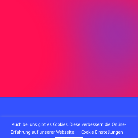
Birmensdorfer
c/o Media-Center Uster AG
Neugrütstrasse 2
8610 Uster
Telefon
(Montag bis Freitag von
08.30 – 12.00 Uhr und
13.00 – 17.00 Uhr):
075 408 11 11
©
2026
Birmensdorfer
Impressum
Auch bei uns gibt es Cookies. Diese verbessern die Online-
AGB
Erfahrung auf unserer Webseite:
Cookie Einstellungen