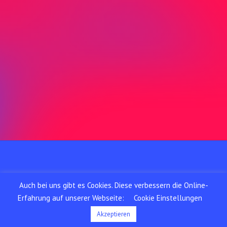
Adresse
Birmensdorfer
c/o Media-Center Uster AG
Neugrütstrasse 2
8610 Uster
Telefon
(Montag bis Freitag von
08.30 – 12.00 Uhr und
13.00 – 17.00 Uhr):
075 408 11 11
©
2026
Birmensdorfer
Auch bei uns gibt es Cookies. Diese verbessern die Online-
Impressum
Erfahrung auf unserer Webseite:
Cookie Einstellungen
AGB
Akzeptieren