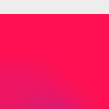
Nicht gefunden was Sie
suchen?
Sie haben nicht gefunden wonach Sie
gesucht haben? Kontaktieren Sie uns direkt
per Mail oder Telefon.
J
e
t
z
t
K
o
n
t
a
k
t
a
u
f
n
e
h
m
e
n