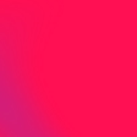
Nicht gefunden was Sie
suchen?
Sie haben nicht gefunden wonach Sie
gesucht haben? Kontaktieren Sie uns direkt
per Mail oder Telefon.
J
e
t
z
t
K
o
n
t
a
k
t
a
u
f
n
e
h
m
e
n
Adresse
Birmensdorfer
c/o Media-Center Uster AG
Neugrütstrasse 2
8610 Uster
Telefon