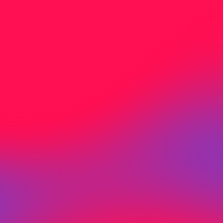
Nicht gefunden was Sie
suchen?
Sie haben nicht gefunden wonach Sie
gesucht haben? Kontaktieren Sie uns direkt
per Mail oder Telefon.
J
e
t
z
t
K
o
n
t
a
k
t
a
u
f
n
e
h
m
e
n
Adresse
Birmensdorfer
c/o Media-Center Uster AG
Neugrütstrasse 2
8610 Uster