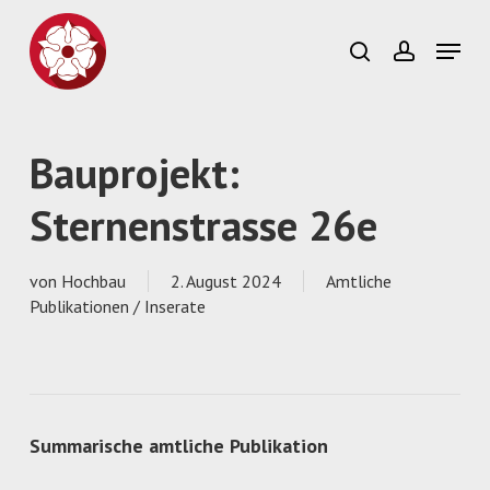
Skip
to
Menu
search
account
main
Close
content
Menu
Bauprojekt:
Sternenstrasse 26e
von
Hochbau
2. August 2024
Amtliche
Publikationen / Inserate
Summarische amtliche Publikation