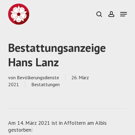
Skip
to
Menu
search
account
main
content
Bestattungsanzeige
Hans Lanz
von
Bevölkerungsdienste
26. März
2021
Bestattungen
Am 14. März 2021 ist in Affoltern am Albis
gestorben: