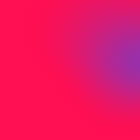
Nicht gefunden was Sie
suchen?
Sie haben nicht gefunden wonach Sie
gesucht haben? Kontaktieren Sie uns direkt
per Mail oder Telefon.
J
e
t
z
t
K
o
n
t
a
k
t
a
u
f
n
e
h
m
e
n
Adresse
Birmensdorfer
c/o Media-Center Uster AG
Neugrütstrasse 2
8610 Uster
Telefon