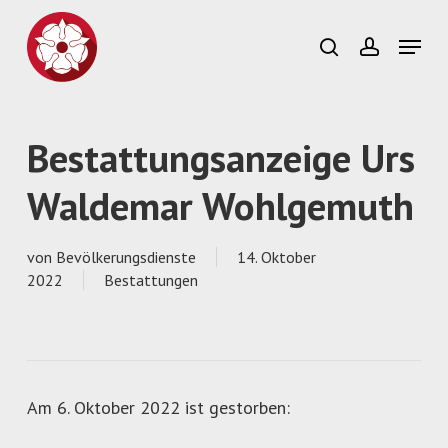
Skip
to
Menu
search
account
main
content
Bestattungsanzeige Urs
Waldemar Wohlgemuth
von
Bevölkerungsdienste
14. Oktober
2022
Bestattungen
Am 6. Oktober 2022 ist gestorben: