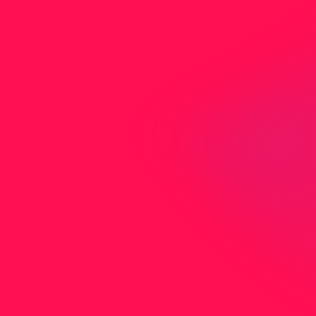
Nicht gefunden was Sie
suchen?
Sie haben nicht gefunden wonach Sie
gesucht haben? Kontaktieren Sie uns direkt
per Mail oder Telefon.
J
e
t
z
t
K
o
n
t
a
k
t
a
u
f
n
e
h
m
e
n
Adresse
Birmensdorfer
c/o Media-Center Uster AG
Neugrütstrasse 2
8610 Uster
Telefon