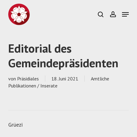
Skip
to
Menu
search
account
main
Close
content
Menu
Editorial des
Gemeindepräsidenten
von
Präsidiales
18. Juni 2021
Amtliche
Publikationen / Inserate
Grüezi