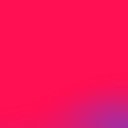
Nicht gefunden was Sie
suchen?
Sie haben nicht gefunden wonach Sie
gesucht haben? Kontaktieren Sie uns direkt
per Mail oder Telefon.
J
e
t
z
t
K
o
n
t
a
k
t
a
u
f
n
e
h
m
e
n
Adresse
Birmensdorfer
c/o Media-Center Uster AG
Neugrütstrasse 2