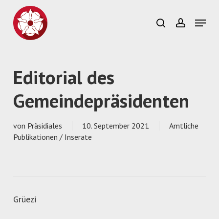
Skip
to
Menu
search
account
main
content
Editorial des
Gemeindepräsidenten
von
Präsidiales
10. September 2021
Amtliche
Publikationen / Inserate
Grüezi