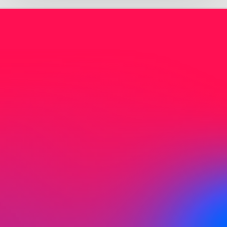
Nicht gefunden was Sie
suchen?
Sie haben nicht gefunden wonach Sie
gesucht haben? Kontaktieren Sie uns direkt
per Mail oder Telefon.
J
e
t
z
t
K
o
n
t
a
k
t
a
u
f
n
e
h
m
e
n
Adresse
Birmensdorfer