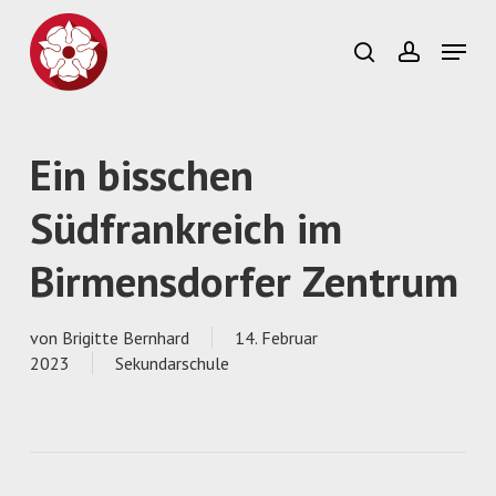
Skip
to
Menu
search
account
main
Close
content
Menu
Ein bisschen
Südfrankreich im
Birmensdorfer Zentrum
von
Brigitte Bernhard
14. Februar
2023
Sekundarschule