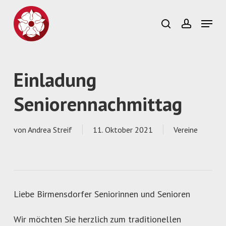
Skip
to
Menu
search
account
main
Close
content
Menu
Einladung
Seniorennachmittag
von
Andrea Streif
11. Oktober 2021
Vereine
Liebe Birmensdorfer Seniorinnen und Senioren
Wir möchten Sie herzlich zum tradi­tionellen