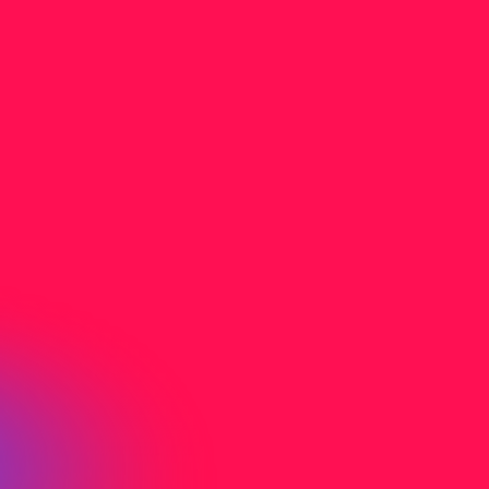
Nicht gefunden was Sie
suchen?
Sie haben nicht gefunden wonach Sie
gesucht haben? Kontaktieren Sie uns direkt
per Mail oder Telefon.
J
e
t
z
t
K
o
n
t
a
k
t
a
u
f
n
e
h
m
e
n
Adresse
Birmensdorfer
c/o Media-Center Uster AG
Neugrütstrasse 2
8610 Uster