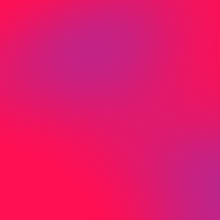
Nicht gefunden was Sie
suchen?
Sie haben nicht gefunden wonach Sie
gesucht haben? Kontaktieren Sie uns direkt
per Mail oder Telefon.
J
e
t
z
t
K
o
n
t
a
k
t
a
u
f
n
e
h
m
e
n
Adresse
Birmensdorfer
c/o Media-Center Uster AG
Neugrütstrasse 2
8610 Uster