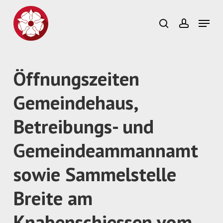
Skip
to
Menu
search
account
main
Close
content
Menu
Öffnungszeiten
Gemeindehaus,
Betreibungs- und
Gemeindeammannamt
sowie Sammelstelle
Breite am
Knabenschiessen vom