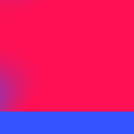
Adresse
Birmensdorfer
c/o Media-Center Uster AG
Neugrütstrasse 2
8610 Uster
Telefon
(Montag bis Freitag von
08.30 – 12.00 Uhr und
13.00 – 17.00 Uhr):
075 408 11 11
©
2026
Birmensdorfer