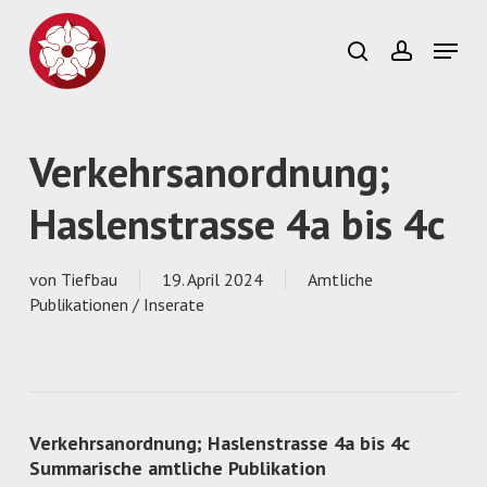
Skip
to
Menu
search
account
main
Close
content
Menu
Verkehrsanordnung;
Haslenstrasse 4a bis 4c
von
Tiefbau
19. April 2024
Amtliche
Publikationen / Inserate
Verkehrsanordnung; Haslenstrasse 4a bis 4c
Summarische amtliche Publikation