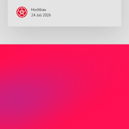
Hochbau
24. Juli 2026
Nicht gefunden was Sie
suchen?
Sie haben nicht gefunden wonach Sie
gesucht haben? Kontaktieren Sie uns direkt
per Mail oder Telefon.
J
e
t
z
t
K
o
n
t
a
k
t
a
u
f
n
e
h
m
e
n