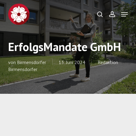
Skip
to
Menu
search
account
main
Close
content
Menu
ErfolgsMandate GmbH
von
Birmensdorfer
13. Juni 2024
Redaktion
Birmensdorfer