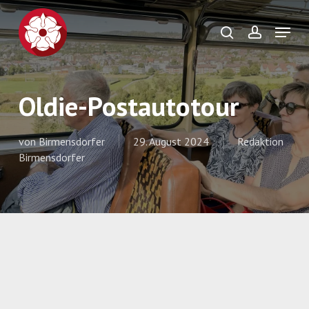
Skip
to
Menu
search
account
main
Close
content
Menu
Oldie-Postautotour
von
Birmensdorfer
29. August 2024
Redaktion
Birmensdorfer